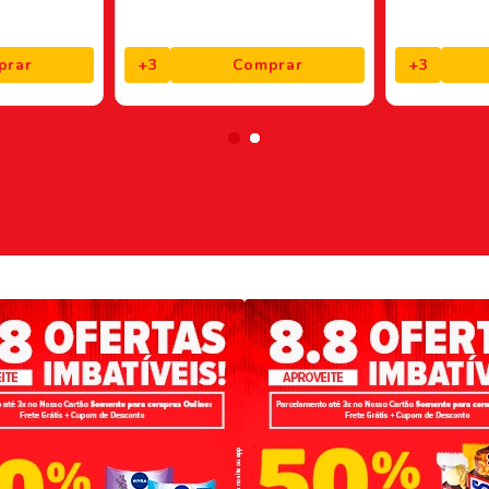
prar
+
3
Comprar
+
3