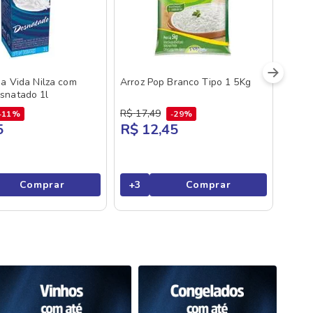
ga Vida Nilza com
Arroz Pop Branco Tipo 1 5Kg
snatado 1l
R$
17
,
49
11%
29%
5
R$ 12,45
Comprar
+
3
Comprar