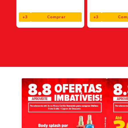
+
3
Comprar
+
3
Com