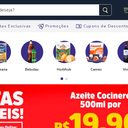
seja?
s buscados
tas Exclusivas
Promoções
Cupons de Descont
te
tegral
ario
te