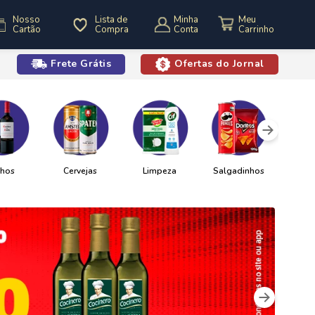
Nosso
Lista de
Minha
Cartão
Compra
Conta
Frete Grátis
Ofertas do Jornal
o