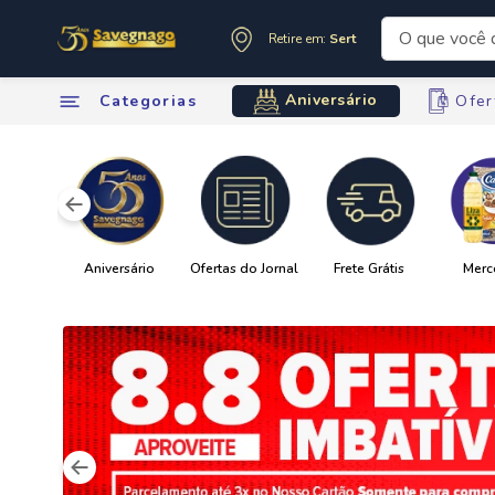
O que você de
Retire em:
Sertãozinho
Termos mai
Aniversário
Categorias
Ofer
1
º
leite
2
º
cafe
3
º
cerveja
4
º
carne
5
º
arroz
6
º
sabone
7
º
oleo
8
º
leite in
9
º
anivers
10
º
chocola