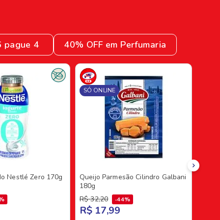
6 pague 4
40% OFF em Perfumaria
SÓ ONLINE
ido Nestlé Zero 170g
Queijo Parmesão Cilindro Galbani
180g
R$
32
,
20
8%
44%
R$ 17,99