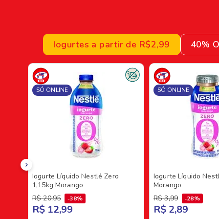
Iogurtes a partir de R$2,99
40% O
SÓ ONLINE
SÓ ONLINE
Iogurte Líquido Nestlé Zero
Iogurte Líquido Nest
1,15kg Morango
Morango
R$
20
,
95
R$
3
,
99
38%
28%
R$ 12,99
R$ 2,89