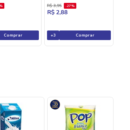
R$
3
,
95
7%
27%
R$ 2,88
Comprar
+
3
Comprar