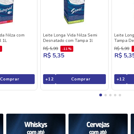
ida Nilza com
Leite Longa Vida Nilza Semi
Leite Lon
l 1L
Desnatado com Tampa 1l
Tampa De
R$
5
,
99
R$
5
,
99
%
11%
R$ 5,35
R$ 5,3
Comprar
+
12
Comprar
+
12