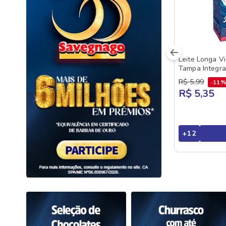
Leite Longa V
Tampa Integra
R$
5
,
99
11
R$ 5,35
+
12