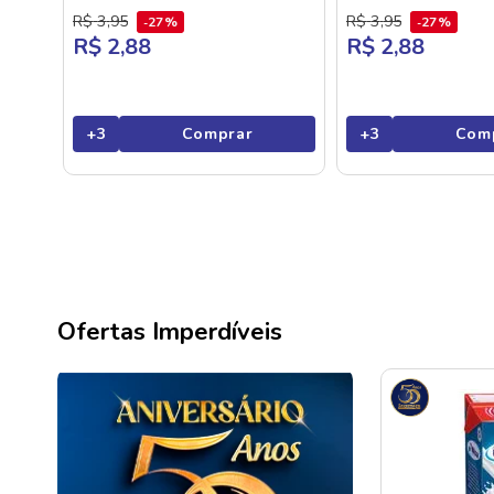
R$
3
,
95
R$
3
,
95
27%
27%
R$ 2,88
R$ 2,88
+
3
Comprar
+
3
Com
Ofertas Imperdíveis