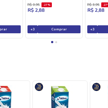
R$
3
,
95
R$
3
,
95
27%
2
R$ 2,88
R$ 2,88
prar
+
3
Comprar
+
3