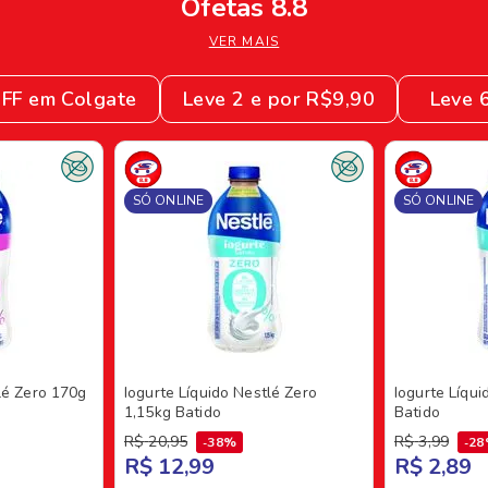
Ofetas 8.8
VER MAIS
FF em Colgate
Leve 2 e por R$9,90
Leve 
SÓ ONLINE
SÓ ONLINE
lé Zero 170g
Iogurte Líquido Nestlé Zero
Iogurte Líqu
1,15kg Batido
Batido
R$
20
,
95
R$
3
,
99
38%
2
R$ 12,99
R$ 2,89